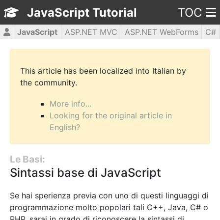
JavaScript Tutorial
TOC
JavaScript
ASP.NET MVC
ASP.NET WebForms
C#
CSS3
HTML5
jQuery
PHP5
WPF
This article has been localized into Italian by
the community.
More info...
Looking for the original article in
English?
Le Basi:
Sintassi base di JavaScript
Se hai sperienza previa con uno di questi linguaggi di
programmazione molto popolari tali C++, Java, C# o
PHP, sarai in grado di riconoscere la sintassi di