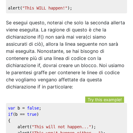
alert(
"This WILL happen!"
);
Se esegui questo, noterai che solo la seconda allerta
viene eseguita. La ragione di questo è che la
dichiarazione if() non sarà mai vera(ci siamo
assicurati di ciò), allora la linea seguente non sarà
mai eseguita. Nonostante, se hai bisogno di
contenere più di una linea di codice con la
dichiarazione if, dovrai creare un blocco. Noi usiamo
le parentesi graffe per contenere le linee di codice
che vogliamo vengano affettate da questa
dichiarazione if in particolare:
Try this example!
var
 b = 
false
if
(b == 
true
)

{

	alert(
"This will not happen..."
);

	alert(
"This won't happen either..."
);	
