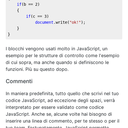
if
(b == 
2
)	

	{

if
(c == 
3
)	

document
.write(
"ok!"
);

	}

}
I blocchi vengono usati molto in JavaScript, un
esempio per le strutture di controllo come l'esempio
di cui sopra, ma anche quando si definiscono le
funzioni. Più su questo dopo.
Commenti
In maniera predefinita, tutto quello che scrivi nel tuo
codice JavaScript, ad eccezione degli spazi, verrà
interpretato per essere validato come codice
JavaScript. Anche se, alcune volte hai bisogno di
inserire una linea di commento, per te stesso o per il
tuo team. Fortunatamente, JavaScript permette