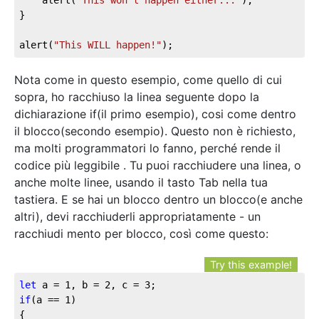
}

alert(
"This WILL happen!"
);
Nota come in questo esempio, come quello di cui
sopra, ho racchiuso la linea seguente dopo la
dichiarazione if(il primo esempio), cosi come dentro
il blocco(secondo esempio). Questo non è richiesto,
ma molti programmatori lo fanno, perché rende il
codice più leggibile . Tu puoi racchiudere una linea, o
anche molte linee, usando il tasto Tab nella tua
tastiera. E se hai un blocco dentro un blocco(e anche
altri), devi racchiuderli appropriatamente - un
racchiudi mento per blocco, così come questo:
Try this example!
let
 a = 
1
, b = 
2
, c = 
3
if
(a == 
1
)

{
